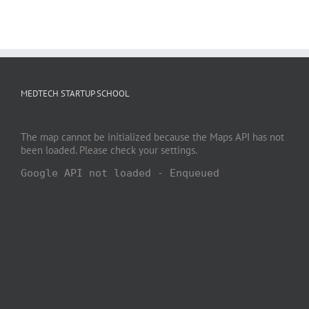
MEDTECH STARTUP SCHOOL
The map cannot be initialized because the Maps API has not
been loaded. Please check your settings.
Google API not loaded - Enqueued