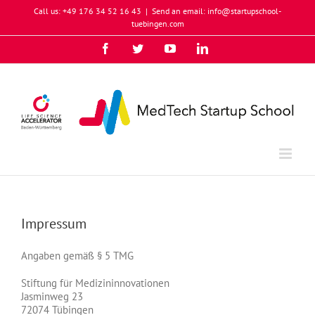
Skip
Call us: +49 176 34 52 16 43
|
Send an email: info@startupschool-
to
tuebingen.com
content
Facebook
Twitter
YouTube
Instagram
LinkedIn
Xing
Impressum
Angaben gemäß § 5 TMG
Stiftung für Medizininnovationen
Jasminweg 23
72074 Tübingen